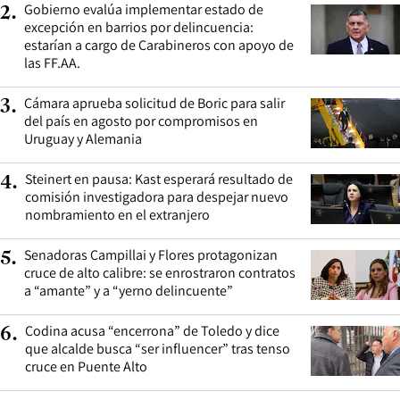
Gobierno evalúa implementar estado de
2
.
excepción en barrios por delincuencia:
estarían a cargo de Carabineros con apoyo de
las FF.AA.
Cámara aprueba solicitud de Boric para salir
3
.
del país en agosto por compromisos en
Uruguay y Alemania
Steinert en pausa: Kast esperará resultado de
4
.
comisión investigadora para despejar nuevo
nombramiento en el extranjero
Senadoras Campillai y Flores protagonizan
5
.
cruce de alto calibre: se enrostraron contratos
a “amante” y a “yerno delincuente”
Codina acusa “encerrona” de Toledo y dice
6
.
que alcalde busca “ser influencer” tras tenso
cruce en Puente Alto