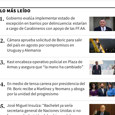
LO MÁS LEÍDO
Gobierno evalúa implementar estado de
1
.
excepción en barrios por delincuencia: estarían
a cargo de Carabineros con apoyo de las FF.AA.
Cámara aprueba solicitud de Boric para salir
2
.
del país en agosto por compromisos en
Uruguay y Alemania
Kast encabeza operativo policial en Plaza de
3
.
Armas y asegura que “la mano ha cambiado”
En medio de tensa carrera por presidencia del
4
.
FA: Boric recibe a Martínez y Yeomans y aboga
por la unidad del progresismo
José Miguel Insulza: “Bachelet ya sería
5
.
secretaria general de Naciones Unidas si no