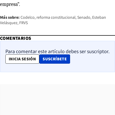
empresa”.
Más sobre:
Codelco
reforma constitucional
Senado
Esteban
Velásquez
FRVS
COMENTARIOS
Para comentar este artículo debes ser suscriptor.
OPENS IN NEW WINDOW
INICIA SESIÓN
SUSCRÍBETE