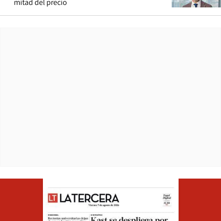
mitad del precio
Opens in ne