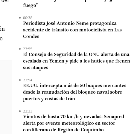
 del
fuego”
00:38
Periodista José Antonio Neme protagoniza
ón
accidente de tránsito con motociclista en Las
Condes
yo
23:55
El Consejo de Seguridad de la ONU alerta de una
escalada en Yemen y pide a los hutíes que frenen
sus ataques
22:54
EE.UU. intercepta más de 50 buques mercantes
desde la reanudación del bloqueo naval sobre
puertos y costas de Irán
22:21
Vientos de hasta 70 km/h y nevadas: Senapred
alerta por evento meteorológico en sector
cordillerano de Región de Coquimbo