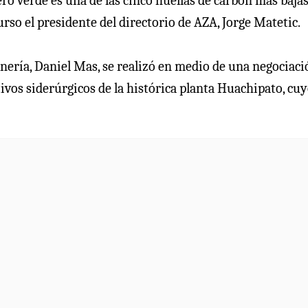
ro verde es una de las cinco huellas de carbón más bajas
rso el presidente del directorio de AZA, Jorge Matetic.
inería, Daniel Mas, se realizó en medio de una negociaci
vos siderúrgicos de la histórica planta Huachipato, cu