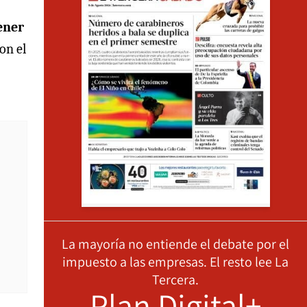
ener
on el
La mayoría no entiende el debate por el
impuesto a las empresas. El resto lee La
Tercera.
Plan Digital+