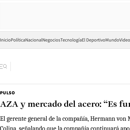
Inicio
Política
Nacional
Negocios
Tecnología
El Deportivo
Mundo
Vide
PULSO
AZA y mercado del acero: “Es f
El gerente general de la compañía, Hermann von M
Colina, señalando que la compañía continuará apo