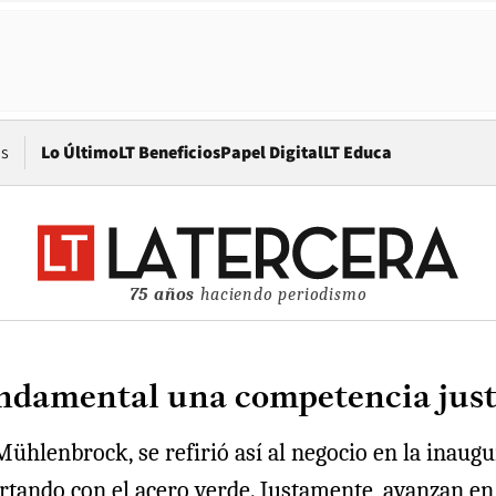
Opens in new window
os
Lo Último
LT Beneficios
Papel Digital
LT Educa
75 años
haciendo periodismo
undamental una competencia just
ühlenbrock, se refirió así al negocio en la inaug
rtando con el acero verde. Justamente, avanzan e