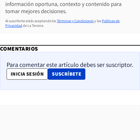
información oportuna, contexto y contenido para
tomar mejores decisiones.
Al suscribirte estás aceptando los
Términos y Condiciones
y las
Políticas de
Privacidad
de La Tercera.
COMENTARIOS
Para comentar este artículo debes ser suscriptor.
OPENS IN NEW WINDOW
INICIA SESIÓN
SUSCRÍBETE