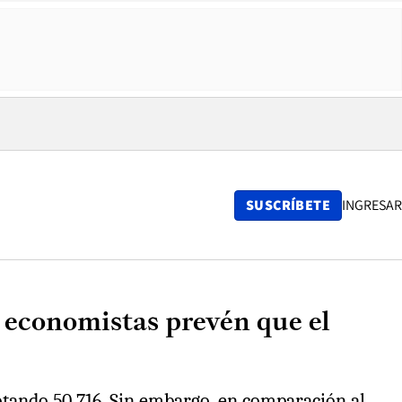
SUSCRÍBETE
INGRESAR
 economistas prevén que el
otando 50.716. Sin embargo, en comparación al