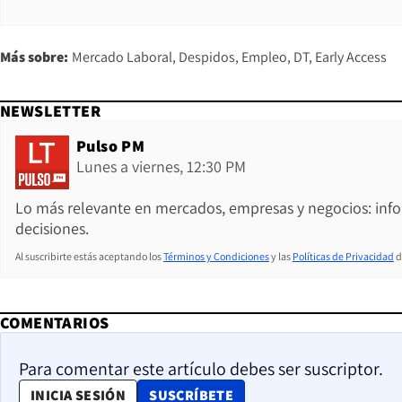
Más sobre:
Mercado Laboral
Despidos
Empleo
DT
Early Access
NEWSLETTER
Pulso PM
Lunes a viernes, 12:30 PM
Lo más relevante en mercados, empresas y negocios: inf
decisiones.
Al suscribirte estás aceptando los
Términos y Condiciones
y las
Políticas de Privacidad
d
COMENTARIOS
Para comentar este artículo debes ser suscriptor.
OPENS IN NEW WINDOW
INICIA SESIÓN
SUSCRÍBETE