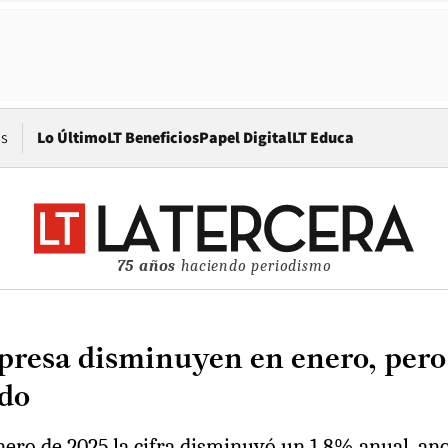
Opens in new window
os
Lo Último
LT Beneficios
Papel Digital
LT Educa
75 años
haciendo periodismo
presa disminuyen en enero, pero
ado
enero de 2025 la cifra disminuyó un 1,8% anual, an