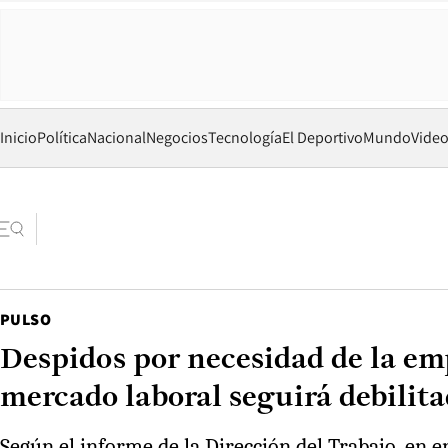
Inicio
Política
Nacional
Negocios
Tecnología
El Deportivo
Mundo
Vide
PULSO
Despidos por necesidad de la em
mercado laboral seguirá debilit
Según el informe de la Dirección del Trabajo, en 