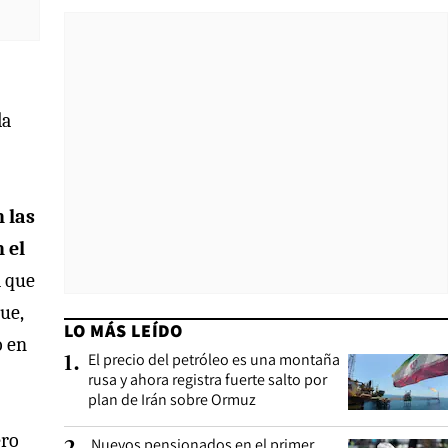
la
 las
 el
a que
ue,
LO MÁS LEÍDO
o en
El precio del petróleo es una montaña
1
.
rusa y ahora registra fuerte salto por
plan de Irán sobre Ormuz
ero
Nuevos pensionados en el primer