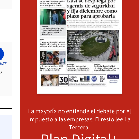
RATE
es
La mayoría no entiende el debate por el
impuesto a las empresas. El resto lee La
Tercera.
Plan Digital+