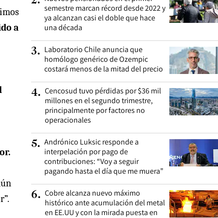
2
.
semestre marcan récord desde 2022 y
timos
ya alcanzan casi el doble que hace
ido a
una década
Laboratorio Chile anuncia que
3
.
homólogo genérico de Ozempic
costará menos de la mitad del precio
l
Cencosud tuvo pérdidas por $36 mil
4
.
millones en el segundo trimestre,
principalmente por factores no
operacionales
Andrónico Luksic responde a
5
.
or.
interpelación por pago de
contribuciones: “Voy a seguir
pagando hasta el día que me muera”
aún
Cobre alcanza nuevo máximo
6
.
r”.
histórico ante acumulación del metal
en EE.UU y con la mirada puesta en