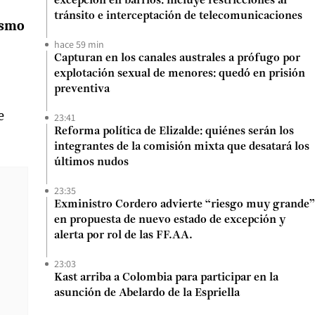
excepción en barrios: incluye restricciones al
tránsito e interceptación de telecomunicaciones
ismo
hace 59 min
Capturan en los canales australes a prófugo por
explotación sexual de menores: quedó en prisión
preventiva
e
23:41
Reforma política de Elizalde: quiénes serán los
integrantes de la comisión mixta que desatará los
últimos nudos
23:35
Exministro Cordero advierte “riesgo muy grande”
en propuesta de nuevo estado de excepción y
alerta por rol de las FF.AA.
23:03
Kast arriba a Colombia para participar en la
asunción de Abelardo de la Espriella