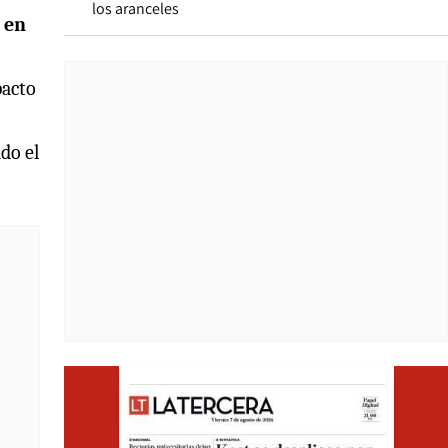
los aranceles
 en
pacto
do el
Opens i