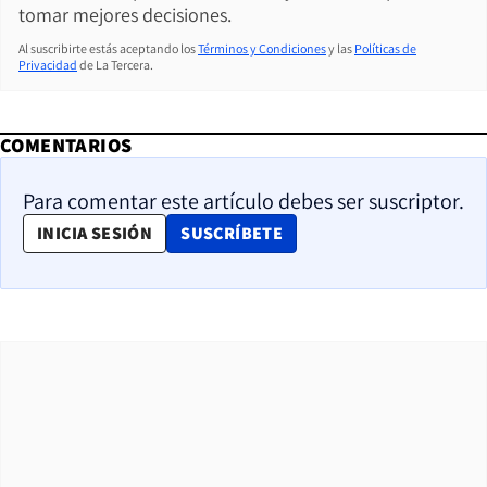
tomar mejores decisiones.
Al suscribirte estás aceptando los
Términos y Condiciones
y las
Políticas de
Privacidad
de La Tercera.
COMENTARIOS
Para comentar este artículo debes ser suscriptor.
OPENS IN NEW WINDOW
INICIA SESIÓN
SUSCRÍBETE