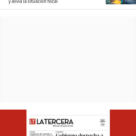
y alivia la situación fiscal
Opens in ne