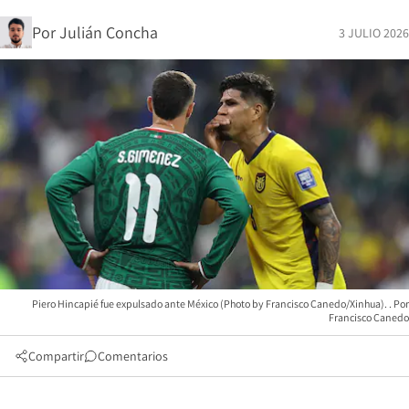
Por
Julián Concha
3 JULIO 2026
Piero Hincapié fue expulsado ante México (Photo by Francisco Canedo/Xinhua).
Francisco Canedo
Compartir
Comentarios