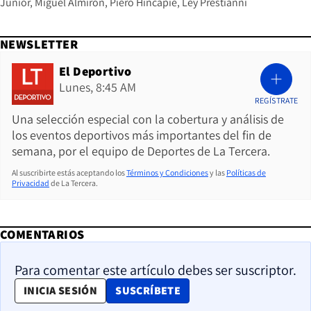
Junior
Miguel Almirón
Piero Hincapié
Ley Prestianni
NEWSLETTER
El Deportivo
Lunes, 8:45 AM
REGÍSTRATE
Una selección especial con la cobertura y análisis de
los eventos deportivos más importantes del fin de
semana, por el equipo de Deportes de La Tercera.
Al suscribirte estás aceptando los
Términos y Condiciones
y las
Políticas de
Privacidad
de La Tercera.
COMENTARIOS
Para comentar este artículo debes ser suscriptor.
OPENS IN NEW WINDOW
INICIA SESIÓN
SUSCRÍBETE