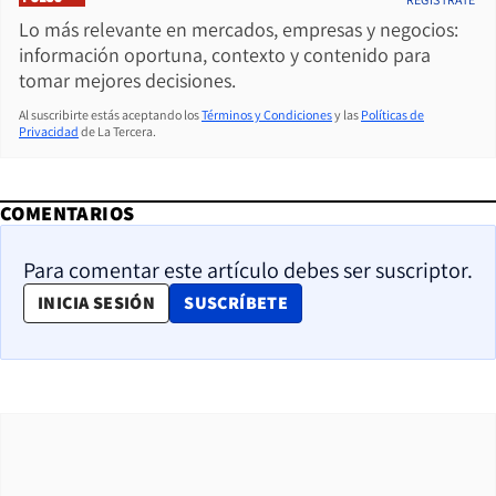
Lo más relevante en mercados, empresas y negocios:
información oportuna, contexto y contenido para
tomar mejores decisiones.
Al suscribirte estás aceptando los
Términos y Condiciones
y las
Políticas de
Privacidad
de La Tercera.
COMENTARIOS
Para comentar este artículo debes ser suscriptor.
OPENS IN NEW WINDOW
INICIA SESIÓN
SUSCRÍBETE