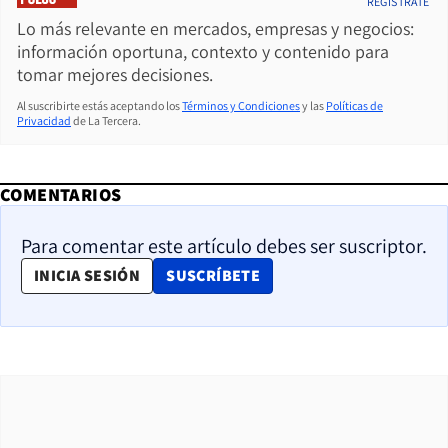
REGÍSTRATE
Lo más relevante en mercados, empresas y negocios:
información oportuna, contexto y contenido para
tomar mejores decisiones.
Al suscribirte estás aceptando los
Términos y Condiciones
y las
Políticas de
Privacidad
de La Tercera.
COMENTARIOS
Para comentar este artículo debes ser suscriptor.
OPENS IN NEW WINDOW
INICIA SESIÓN
SUSCRÍBETE