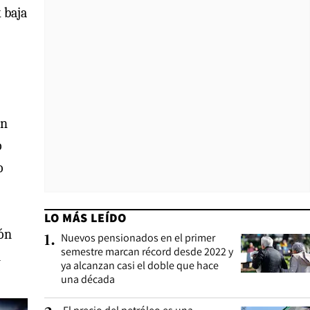
 baja
un
o
o
LO MÁS LEÍDO
ión
Nuevos pensionados en el primer
1
.
semestre marcan récord desde 2022 y
n
ya alcanzan casi el doble que hace
una década