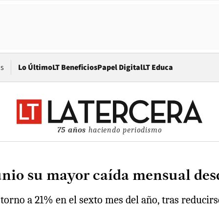
Opens in new window
os
Lo Último
LT Beneficios
Papel Digital
LT Educa
75 años
haciendo periodismo
junio su mayor caída mensual des
orno a 21% en el sexto mes del año, tras reducirs