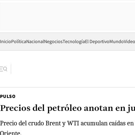
Inicio
Política
Nacional
Negocios
Tecnología
El Deportivo
Mundo
Vide
PULSO
Precios del petróleo anotan en 
Precio del crudo Brent y WTI acumulan caídas en t
Oriente.