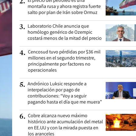
El precio del petróleo es una
2
.
montaña rusa y ahora registra fuerte
salto por plan de Irán sobre Ormuz
Laboratorio Chile anuncia que
3
.
homólogo genérico de Ozempic
costará menos de la mitad del precio
Cencosud tuvo pérdidas por $36 mil
4
.
millones en el segundo trimestre,
principalmente por factores no
operacionales
Andrónico Luksic responde a
5
.
interpelación por pago de
contribuciones: “Voy a seguir
pagando hasta el día que me muera”
Cobre alcanza nuevo máximo
6
.
histórico ante acumulación del metal
en EE.UU y con la mirada puesta en
los aranceles