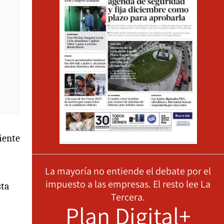
iente
La mayoría no entiende el debate por el
impuesto a las empresas. El resto lee La
sta
Tercera.
Plan Digital+