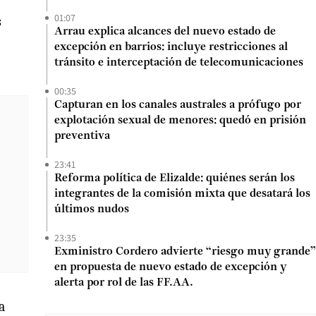
01:07
s
Arrau explica alcances del nuevo estado de
excepción en barrios: incluye restricciones al
tránsito e interceptación de telecomunicaciones
00:35
Capturan en los canales australes a prófugo por
explotación sexual de menores: quedó en prisión
preventiva
23:41
Reforma política de Elizalde: quiénes serán los
integrantes de la comisión mixta que desatará los
últimos nudos
23:35
Exministro Cordero advierte “riesgo muy grande”
en propuesta de nuevo estado de excepción y
alerta por rol de las FF.AA.
a