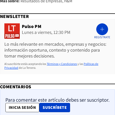
Más sobre:
Resultados de Empresas
H&M
NEWSLETTER
Pulso PM
Lunes a viernes, 12:30 PM
REGÍSTRATE
Lo más relevante en mercados, empresas y negocios:
información oportuna, contexto y contenido para
tomar mejores decisiones.
Al suscribirte estás aceptando los
Términos y Condiciones
y las
Políticas de
Privacidad
de La Tercera.
COMENTARIOS
Para comentar este artículo debes ser suscriptor.
OPENS IN NEW WINDOW
INICIA SESIÓN
SUSCRÍBETE