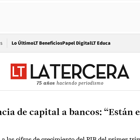
Opens in new window
os
Lo Último
LT Beneficios
Papel Digital
LT Educa
75 años
haciendo periodismo
ia de capital a bancos: “Están e
 a las cifras de crecimiento del PIB del primer tri