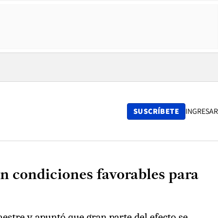
SUSCRÍBETE
INGRESAR
n condiciones favorables para
mestre y apuntó que gran parte del efecto se