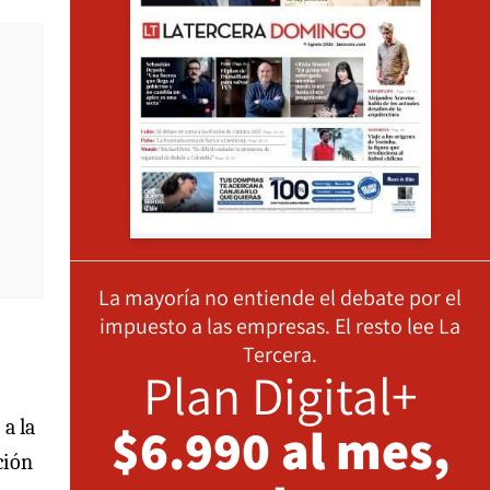
La mayoría no entiende el debate por el
impuesto a las empresas. El resto lee La
Tercera.
Plan Digital+
 a la
$6.990 al mes,
ción