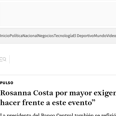
Inicio
Política
Nacional
Negocios
Tecnología
El Deportivo
Mundo
Vide
PULSO
Rosanna Costa por mayor exigenc
hacer frente a este evento”
La presidenta del Banco Central también se refirió