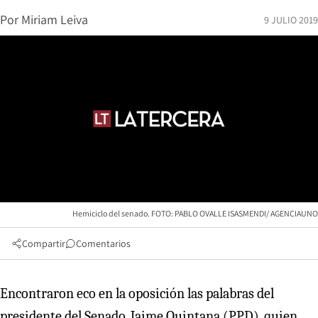
Por
Miriam Leiva
9 JULIO 2019
Hemiciclo del senado. FOTO: PABLO OVALLE ISASMENDI/ AGENCIAUNO
Compartir
Comentarios
Encontraron eco en la oposición las palabras del
presidente del Senado, Jaime Quintana (PPD), quien