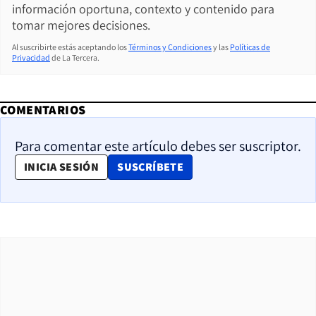
información oportuna, contexto y contenido para
tomar mejores decisiones.
Al suscribirte estás aceptando los
Términos y Condiciones
y las
Políticas de
Privacidad
de La Tercera.
COMENTARIOS
Para comentar este artículo debes ser suscriptor.
OPENS IN NEW WINDOW
INICIA SESIÓN
SUSCRÍBETE