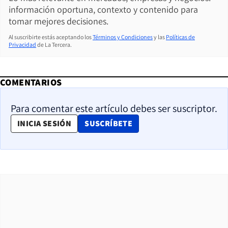
información oportuna, contexto y contenido para
tomar mejores decisiones.
Al suscribirte estás aceptando los
Términos y Condiciones
y las
Políticas de
Privacidad
de La Tercera.
COMENTARIOS
Para comentar este artículo debes ser suscriptor.
OPENS IN NEW WINDOW
INICIA SESIÓN
SUSCRÍBETE