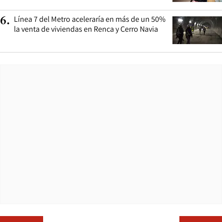
Línea 7 del Metro aceleraría en más de un 50%
6
.
la venta de viviendas en Renca y Cerro Navia
Opens in ne