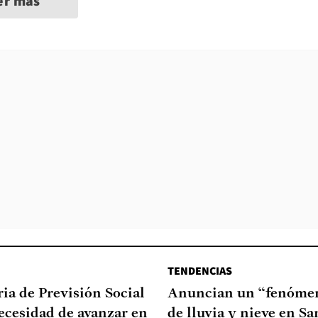
er más
TENDENCIAS
ia de Previsión Social
Anuncian un “fenómen
necesidad de avanzar en
de lluvia y nieve en Sa