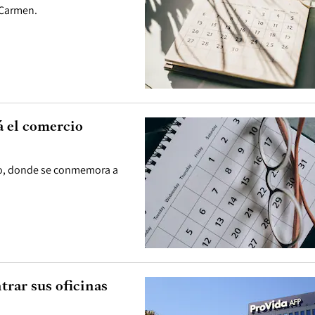
l Carmen.
á el comercio
nio, donde se conmemora a
rar sus oficinas