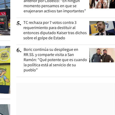
anterior por Codelco: “En ningún
momento pensamos en que se
enajenaran activos tan importantes”
TC rechaza por 7 votos contra 3
5
.
requerimiento para destituir al
entonces diputado Kaiser tras dichos
sobre el golpe de Estado
Boric continúa su despliegue en
6
.
RR.SS. y comparte visita a San
Ramón: “Qué potente que es cuando
la política está al servicio de su
pueblo”