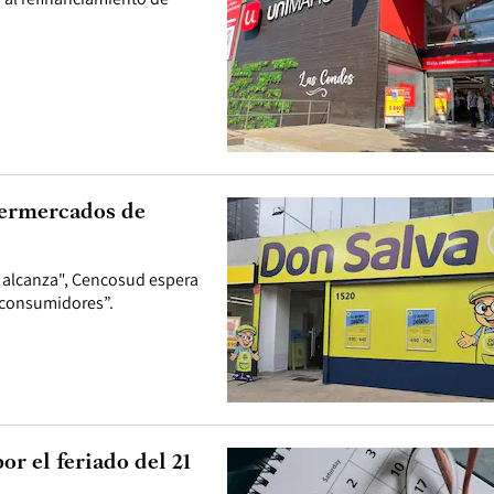
permercados de
í alcanza", Cencosud espera
 consumidores”.
r el feriado del 21