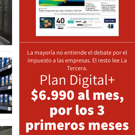
La mayoría no entiende el debate por el
impuesto a las empresas. El resto lee La
Tercera.
Plan Digital+
$6.990 al mes,
por los 3
primeros meses