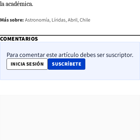
la académica.
Más sobre:
Astronomía
Líridas
Abril
Chile
COMENTARIOS
Para comentar este artículo debes ser suscriptor.
OPENS IN NEW WINDOW
INICIA SESIÓN
SUSCRÍBETE