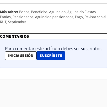
Más sobre:
Bonos
Beneficios
Aguinaldo
Aguinaldo Fiestas
Patrias
Pensionados
Aguinaldo pensionados
Pago
Revisar con el
RUT
Septiembre
COMENTARIOS
Para comentar este artículo debes ser suscriptor.
OPENS IN NEW WINDOW
INICIA SESIÓN
SUSCRÍBETE