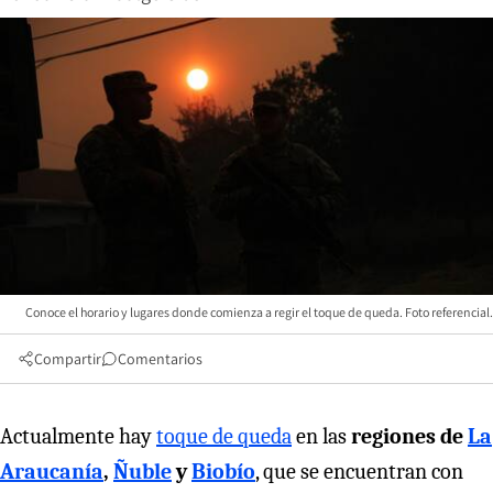
Conoce el horario y lugares donde comienza a regir el toque de queda. Foto referencial.
Compartir
Comentarios
Actualmente hay
toque de queda
en las
regiones de
La
Araucanía
,
Ñuble
y
Biobío
, que se encuentran con