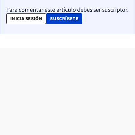
Para comentar este artículo debes ser suscriptor.
OPENS IN NEW WINDOW
INICIA SESIÓN
SUSCRÍBETE