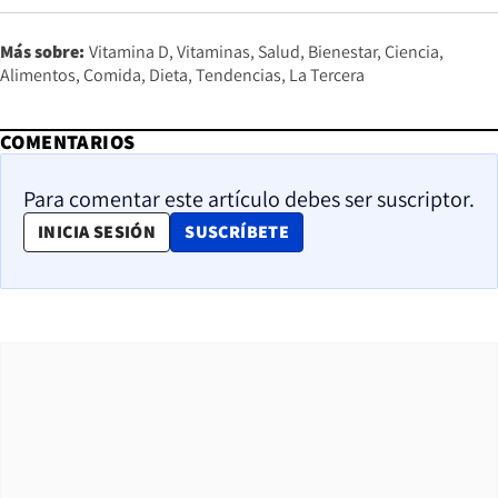
Más sobre:
Vitamina D
Vitaminas
Salud
Bienestar
Ciencia
Alimentos
Comida
Dieta
Tendencias
La Tercera
COMENTARIOS
Para comentar este artículo debes ser suscriptor.
OPENS IN NEW WINDOW
INICIA SESIÓN
SUSCRÍBETE