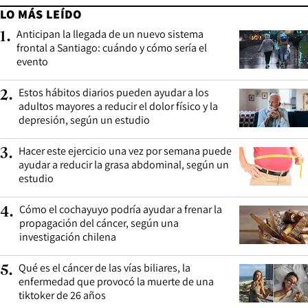
LO MÁS LEÍDO
Anticipan la llegada de un nuevo sistema
1
.
frontal a Santiago: cuándo y cómo sería el
evento
Estos hábitos diarios pueden ayudar a los
2
.
adultos mayores a reducir el dolor físico y la
depresión, según un estudio
Hacer este ejercicio una vez por semana puede
3
.
ayudar a reducir la grasa abdominal, según un
estudio
Cómo el cochayuyo podría ayudar a frenar la
4
.
propagación del cáncer, según una
investigación chilena
Qué es el cáncer de las vías biliares, la
5
.
enfermedad que provocó la muerte de una
tiktoker de 26 años