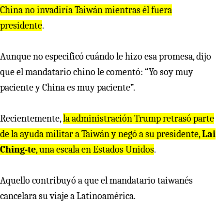
China no invadiría Taiwán mientras él fuera
presidente
.
Aunque no especificó cuándo le hizo esa promesa, dijo
que el mandatario chino le comentó: “Yo soy muy
paciente y China es muy paciente”.
Recientemente,
la administración Trump retrasó parte
de la ayuda militar a Taiwán y negó a su presidente,
Lai
Ching-te
, una escala en Estados Unidos
.
Aquello contribuyó a que el mandatario taiwanés
cancelara su viaje a Latinoamérica.