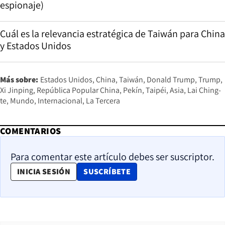
espionaje)
Cuál es la relevancia estratégica de Taiwán para China
y Estados Unidos
Más sobre:
Estados Unidos
China
Taiwán
Donald Trump
Trump
Xi Jinping
República Popular China
Pekín
Taipéi
Asia
Lai Ching-
te
Mundo
Internacional
La Tercera
COMENTARIOS
Para comentar este artículo debes ser suscriptor.
OPENS IN NEW WINDOW
INICIA SESIÓN
SUSCRÍBETE