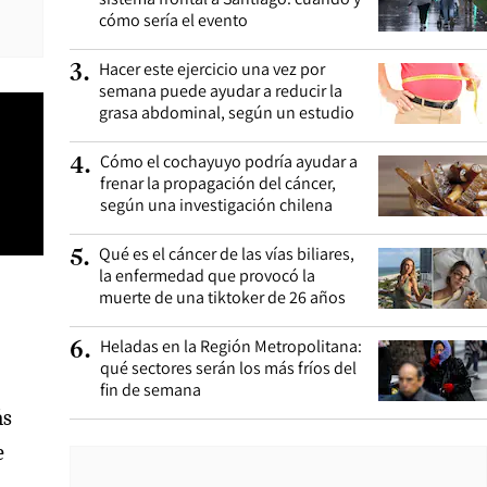
cómo sería el evento
Hacer este ejercicio una vez por
3
.
semana puede ayudar a reducir la
grasa abdominal, según un estudio
Cómo el cochayuyo podría ayudar a
4
.
frenar la propagación del cáncer,
según una investigación chilena
Qué es el cáncer de las vías biliares,
5
.
la enfermedad que provocó la
muerte de una tiktoker de 26 años
Heladas en la Región Metropolitana:
6
.
qué sectores serán los más fríos del
fin de semana
ás
e