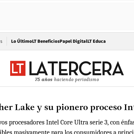
Opens in new window
os
Lo Último
LT Beneficios
Papel Digital
LT Educa
75 años
haciendo periodismo
her Lake y su pionero proceso In
os procesadores Intel Core Ultra serie 3, con énf
ponibles masivamente para los consumidores a princi