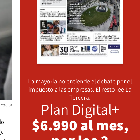
La mayoría no entiende el debate por el
impuesto a las empresas. El resto lee La
Tercera.
Plan Digital+
Intel 18A
$6.990 al mes,
do
).