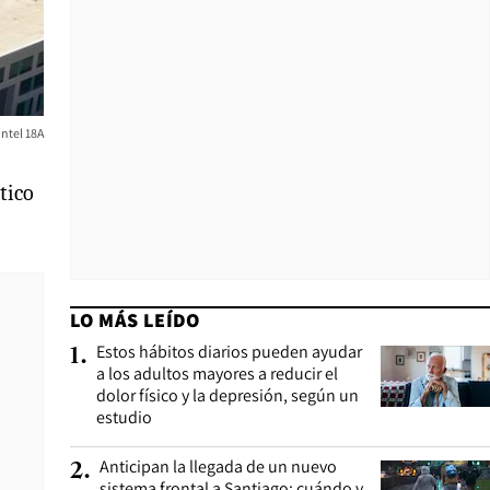
Intel 18A
tico
LO MÁS LEÍDO
Estos hábitos diarios pueden ayudar
1
.
a los adultos mayores a reducir el
dolor físico y la depresión, según un
estudio
Anticipan la llegada de un nuevo
2
.
sistema frontal a Santiago: cuándo y