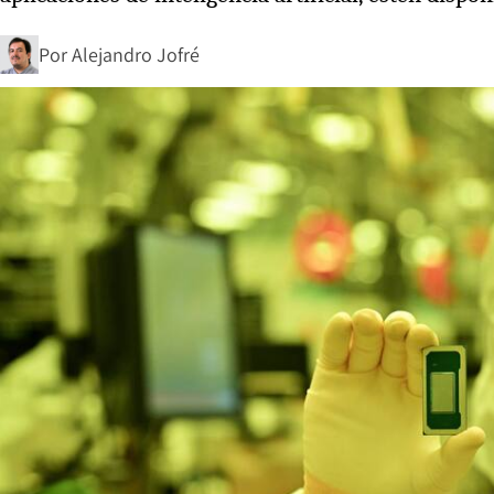
Por
Alejandro Jofré