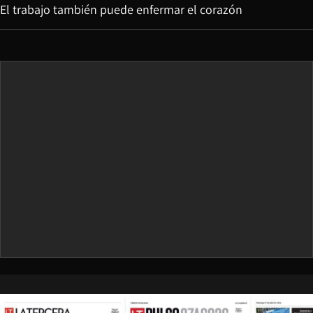
El trabajo también puede enfermar el corazón
Opens in new window
Opens in ne