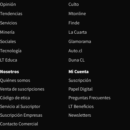
Opinión
Culto
Tendencias
Mtonline
Servicios
Finde
Opens in new window
Minería
La Cuarta
Opens in new wind
Sociales
Glamorama
Opens in new window
Tecnología
Auto.cl
Opens in new window
LT Educa
Duna CL
Nosotros
Mi Cuenta
Quiénes somos
Suscripción
Opens in new win
Venta de suscripciones
Papel Digital
Opens in new window
Código de etica
Preguntas Frecuentes
Servicio al Suscriptor
LT Beneficios
Suscripción Empresas
Newsletters
Opens in new window
Contacto Comercial