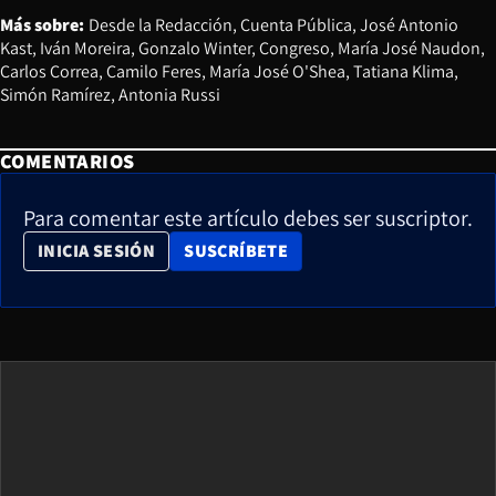
Más sobre:
Desde la Redacción
Cuenta Pública
José Antonio
Kast
Iván Moreira
Gonzalo Winter
Congreso
María José Naudon
Carlos Correa
Camilo Feres
María José O'Shea
Tatiana Klima
Simón Ramírez
Antonia Russi
COMENTARIOS
Para comentar este artículo debes ser suscriptor.
OPENS IN NEW WINDOW
INICIA SESIÓN
SUSCRÍBETE