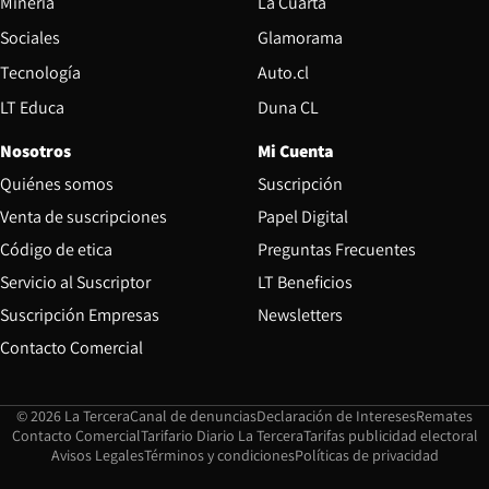
Opens in new window
Minería
La Cuarta
Opens in new wind
Sociales
Glamorama
Opens in new window
Tecnología
Auto.cl
Opens in new window
LT Educa
Duna CL
Nosotros
Mi Cuenta
Quiénes somos
Suscripción
Opens in new win
Venta de suscripciones
Papel Digital
Opens in new window
Código de etica
Preguntas Frecuentes
Servicio al Suscriptor
LT Beneficios
Suscripción Empresas
Newsletters
Opens in new window
Contacto Comercial
Opens in new window
Opens in 
Op
© 2026 La Tercera
Canal de denuncias
Declaración de Intereses
Remates
Opens in new window
Opens in new window
O
Contacto Comercial
Tarifario Diario La Tercera
Tarifas publicidad electoral
Opens in new window
Avisos Legales
Términos y condiciones
Políticas de privacidad