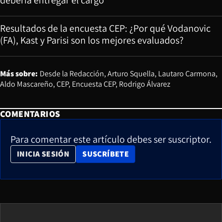
debería entregar el cargo”
Resultados de la encuesta CEP: ¿Por qué Vodanovic
(FA), Kast y Parisi son los mejores evaluados?
Más sobre:
Desde la Redacción
Arturo Squella
Lautaro Carmona
Aldo Mascareño
CEP
Encuesta CEP
Rodrigo Álvarez
COMENTARIOS
Para comentar este artículo debes ser suscriptor.
OPENS IN NEW WINDOW
INICIA SESIÓN
SUSCRÍBETE