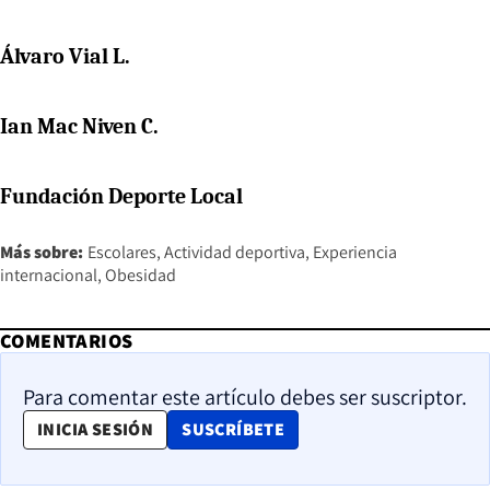
Álvaro Vial L.
Ian Mac Niven C.
Fundación Deporte Local
Más sobre:
Escolares
Actividad deportiva
Experiencia
internacional
Obesidad
COMENTARIOS
Para comentar este artículo debes ser suscriptor.
OPENS IN NEW WINDOW
INICIA SESIÓN
SUSCRÍBETE