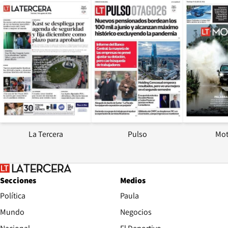
Opens in new window
Opens in ne
La Tercera
Pulso
Mot
Secciones
Medios
Política
Paula
Mundo
Negocios