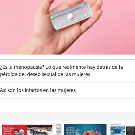
¿Es la menopausia? Lo que realmente hay detrás de la
pérdida del deseo sexual de las mujeres
Así son los infartos en las mujeres
Opens in new window
Opens in ne