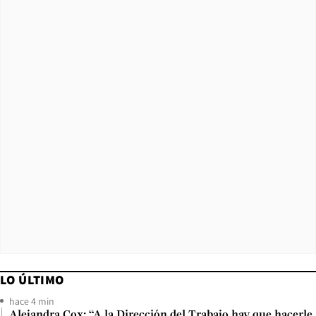
LO ÚLTIMO
hace 4 min
Alejandra Cox: “A la Dirección del Trabajo hay que hacerle