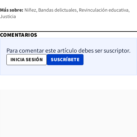
Más sobre:
Niñez
Bandas delictuales
Revinculación educativa
Justicia
COMENTARIOS
Para comentar este artículo debes ser suscriptor.
OPENS IN NEW WINDOW
INICIA SESIÓN
SUSCRÍBETE