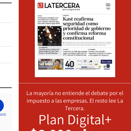
La mayoría no entiende el debate por el
impuesto a las empresas. El resto lee La
Tercera.
Plan Digital+
RATE