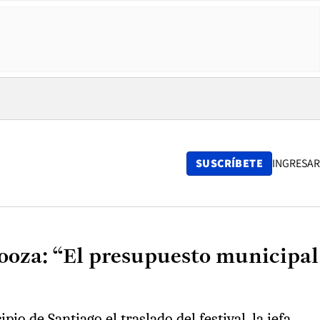
SUSCRÍBETE
INGRESAR
looza: “El presupuesto municipal
o de Santiago el traslado del festival, la jefa