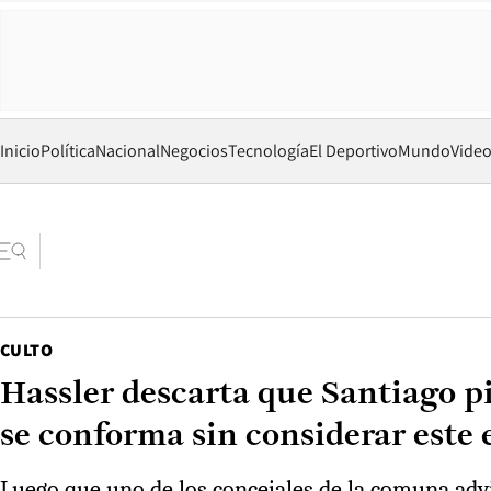
Inicio
Política
Nacional
Negocios
Tecnología
El Deportivo
Mundo
Vide
CULTO
Hassler descarta que Santiago p
se conforma sin considerar este 
Luego que uno de los concejales de la comuna advirt