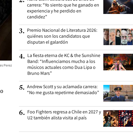
2
.
carrera: “Yo siento que he ganado en
experiencia y he perdido en
candidez”
Premio Nacional de Literatura 2026:
3
.
quiénes son los candidatos que
disputan el galardón
La fiesta eterna de KC & the Sunshine
4
.
Band: “Influenciamos mucho a los
es Perez
músicos actuales como Dua Lipa o
Bruno Mars”
Andrew Scott y su aclamada carrera:
5
.
mo
“No me gusta repetirme demasiado”
Foo Fighters regresa a Chile en 2027 y
6
.
U2 también alista visita al país