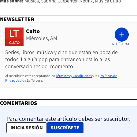
Más sobre:
Música
Sabrina Carpenter
Netflix
Música Culto
NEWSLETTER
Culto
Miércoles, AM
REGÍSTRATE
Series, libros, música y cine que están en boca de
todos. La guía pop para entrar con estilo a las
conversaciones del momento.
Al suscribirte estás aceptando los
Términos y Condiciones
y las
Políticas de
Privacidad
de La Tercera.
COMENTARIOS
Para comentar este artículo debes ser suscriptor.
OPENS IN NEW WINDOW
INICIA SESIÓN
SUSCRÍBETE