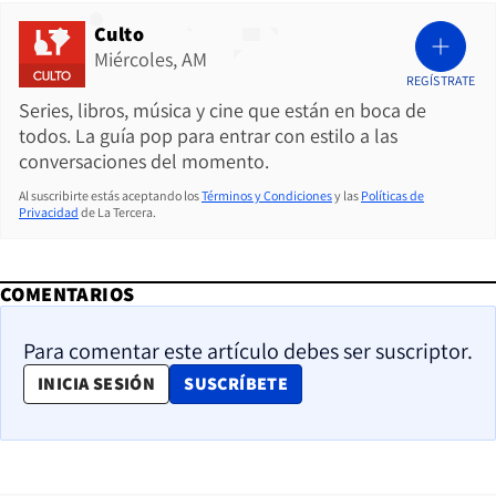
Culto
Miércoles, AM
REGÍSTRATE
Series, libros, música y cine que están en boca de
todos. La guía pop para entrar con estilo a las
conversaciones del momento.
Al suscribirte estás aceptando los
Términos y Condiciones
y las
Políticas de
Privacidad
de La Tercera.
COMENTARIOS
Para comentar este artículo debes ser suscriptor.
OPENS IN NEW WINDOW
INICIA SESIÓN
SUSCRÍBETE