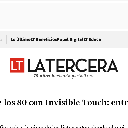
Opens in new window
os
Lo Último
LT Beneficios
Papel Digital
LT Educa
75 años
haciendo periodismo
e los 80 con Invisible Touch: en
Genesis a la cima de las listas sigue siendo el me