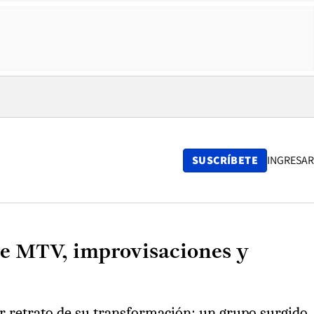
SUSCRÍBETE
INGRESAR
tre MTV, improvisaciones y
jor retrato de su transformación: un grupo surgido