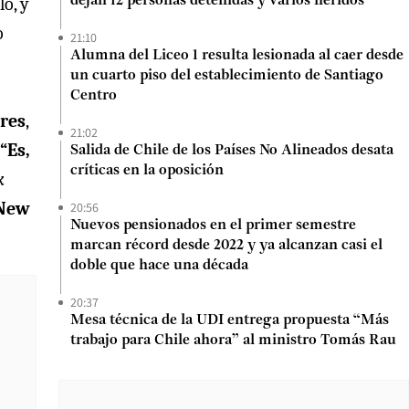
lo, y
dejan 12 personas detenidas y varios heridos
o
21:10
Alumna del Liceo 1 resulta lesionada al caer desde
un cuarto piso del establecimiento de Santiago
Centro
ores
,
21:02
“Es,
Salida de Chile de los Países No Alineados desata
críticas en la oposición
k
New
20:56
Nuevos pensionados en el primer semestre
marcan récord desde 2022 y ya alcanzan casi el
doble que hace una década
20:37
Mesa técnica de la UDI entrega propuesta “Más
trabajo para Chile ahora” al ministro Tomás Rau