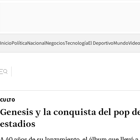
Inicio
Política
Nacional
Negocios
Tecnología
El Deportivo
Mundo
Vide
CULTO
Genesis y la conquista del pop d
estadios
A 40 años de su lanzamiento, el álbum que llevó a 