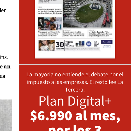
der
ins.
e an
La mayoría no entiende el debate por el
una
impuesto a las empresas. El resto lee La
Tercera.
Plan Digital+
$6.990 al mes,
por los 3