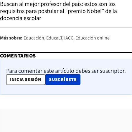
Buscan al mejor profesor del país: estos son los
requisitos para postular al “premio Nobel” de la
docencia escolar
Más sobre:
Educación
EducaLT
IACC
Educación online
COMENTARIOS
Para comentar este artículo debes ser suscriptor.
OPENS IN NEW WINDOW
INICIA SESIÓN
SUSCRÍBETE