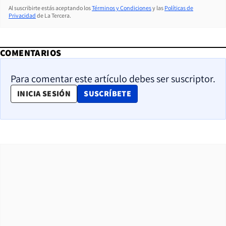
Al suscribirte estás aceptando los
Términos y Condiciones
y las
Políticas de
Privacidad
de La Tercera.
COMENTARIOS
Para comentar este artículo debes ser suscriptor.
OPENS IN NEW WINDOW
INICIA SESIÓN
SUSCRÍBETE