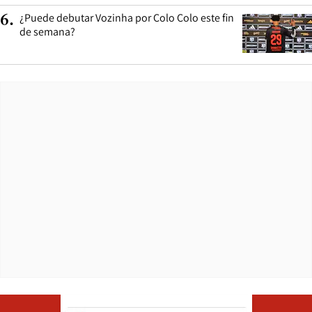
¿Puede debutar Vozinha por Colo Colo este fin
6
.
de semana?
Opens in ne