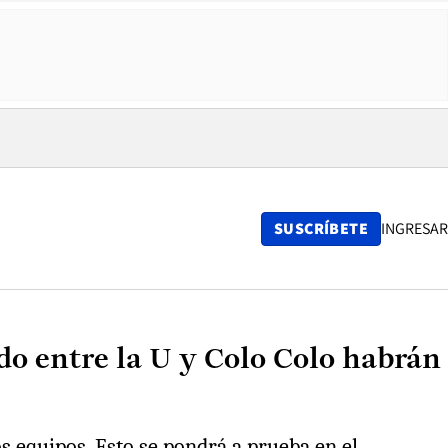
SUSCRÍBETE
INGRESAR
do entre la U y Colo Colo habrán
os equipos. Esto se pondrá a prueba en el