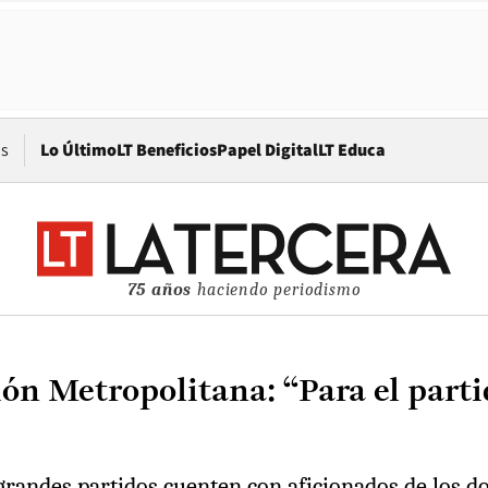
Opens in new window
os
Lo Último
LT Beneficios
Papel Digital
LT Educa
75 años
haciendo periodismo
ón Metropolitana: “Para el parti
 grandes partidos cuenten con aficionados de los d