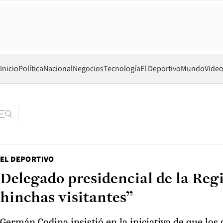
Inicio
Política
Nacional
Negocios
Tecnología
El Deportivo
Mundo
Vide
EL DEPORTIVO
Delegado presidencial de la Regi
hinchas visitantes”
Germán Codina insistió en la iniciativa de que los