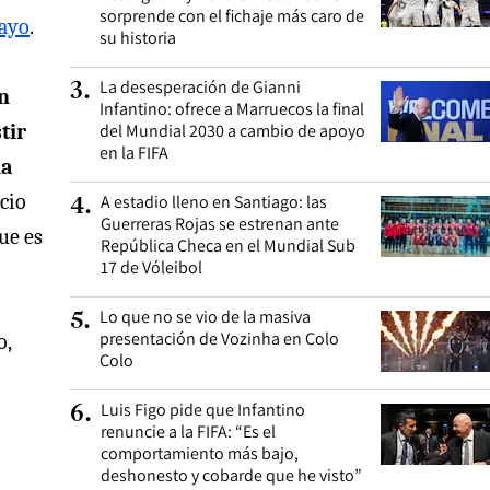
sorprende con el fichaje más caro de
mayo
.
su historia
La desesperación de Gianni
3
.
en
Infantino: ofrece a Marruecos la final
tir
del Mundial 2030 a cambio de apoyo
en la FIFA
la
cio
A estadio lleno en Santiago: las
4
.
Guerreras Rojas se estrenan ante
ue es
República Checa en el Mundial Sub
17 de Vóleibol
Lo que no se vio de la masiva
5
.
presentación de Vozinha en Colo
o,
Colo
Luis Figo pide que Infantino
6
.
renuncie a la FIFA: “Es el
comportamiento más bajo,
deshonesto y cobarde que he visto”