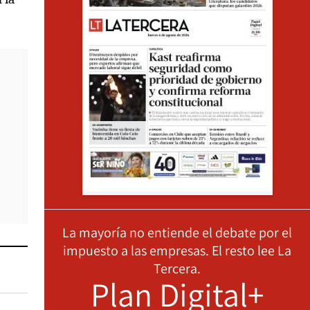
La mayoría no entiende el debate por el
impuesto a las empresas. El resto lee La
Tercera.
Plan Digital+