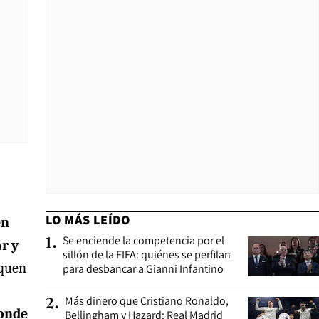
LO MÁS LEÍDO
en
Se enciende la competencia por el
1
.
r y
sillón de la FIFA: quiénes se perfilan
oquen
para desbancar a Gianni Infantino
Más dinero que Cristiano Ronaldo,
2
.
donde
Bellingham y Hazard: Real Madrid