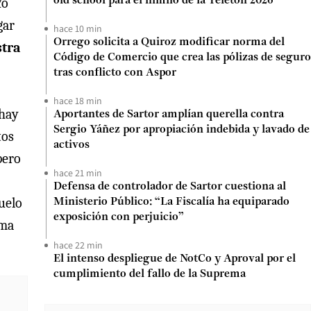
Yo
old school para el himno de la Teletón 2026
gar
hace 10 min
Orrego solicita a Quiroz modificar norma del
stra
Código de Comercio que crea las pólizas de seguro
tras conflicto con Aspor
hace 18 min
 hay
Aportantes de Sartor amplían querella contra
Sergio Yáñez por apropiación indebida y lavado de
tos
activos
pero
hace 21 min
Defensa de controlador de Sartor cuestiona al
buelo
Ministerio Público: “La Fiscalía ha equiparado
exposición con perjuicio”
ema
hace 22 min
El intenso despliegue de NotCo y Aproval por el
cumplimiento del fallo de la Suprema