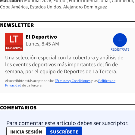
Más sobre:
Mundial 2026
Fútbol
Fútbol Internacional
Conmebol
Copa América
Estados Unidos
Alejandro Domínguez
NEWSLETTER
El Deportivo
Lunes, 8:45 AM
REGÍSTRATE
Una selección especial con la cobertura y análisis de
los eventos deportivos más importantes del fin de
semana, por el equipo de Deportes de La Tercera.
Al suscribirte estás aceptando los
Términos y Condiciones
y las
Políticas de
Privacidad
de La Tercera.
COMENTARIOS
Para comentar este artículo debes ser suscriptor.
OPENS IN NEW WINDOW
INICIA SESIÓN
SUSCRÍBETE