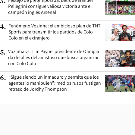
Festejo de pretemporada: Betis de Manuel
3
.
Pellegrini consigue valiosa victoria ante el
campeón inglés Arsenal
Fenómeno Vozinha: el ambicioso plan de TNT
4
.
Sports para transmitir los partidos de Colo
Colo en el extranjero
Vozinha vs. Tim Payne: presidente de Olimpia
5
.
da detalles del amistoso que busca organizar
con Colo Colo
“Sigue siendo un inmaduro y permite que los
6
.
agentes lo manipulen”: medios rusos fustigan
retraso de Jordhy Thompson