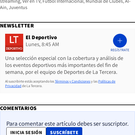
streaming
Ver en TV
Fútbol Internacional
Mundial de Clubes
Al-
Ain
Juventus
NEWSLETTER
El Deportivo
Lunes, 8:45 AM
REGÍSTRATE
Una selección especial con la cobertura y análisis de
los eventos deportivos más importantes del fin de
semana, por el equipo de Deportes de La Tercera.
Al suscribirte estás aceptando los
Términos y Condiciones
y las
Políticas de
Privacidad
de La Tercera.
COMENTARIOS
Para comentar este artículo debes ser suscriptor.
OPENS IN NEW WINDOW
INICIA SESIÓN
SUSCRÍBETE