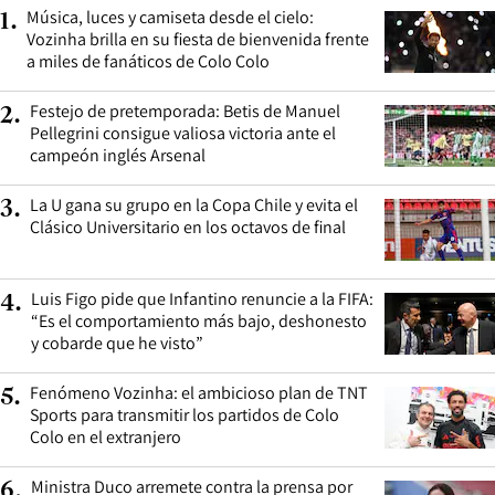
Música, luces y camiseta desde el cielo:
1
.
Vozinha brilla en su fiesta de bienvenida frente
a miles de fanáticos de Colo Colo
Festejo de pretemporada: Betis de Manuel
2
.
Pellegrini consigue valiosa victoria ante el
campeón inglés Arsenal
La U gana su grupo en la Copa Chile y evita el
3
.
Clásico Universitario en los octavos de final
Luis Figo pide que Infantino renuncie a la FIFA:
4
.
“Es el comportamiento más bajo, deshonesto
y cobarde que he visto”
Fenómeno Vozinha: el ambicioso plan de TNT
5
.
Sports para transmitir los partidos de Colo
Colo en el extranjero
Ministra Duco arremete contra la prensa por
6
.