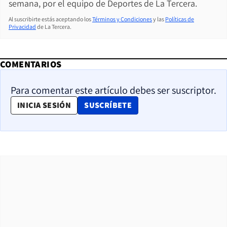
semana, por el equipo de Deportes de La Tercera.
Al suscribirte estás aceptando los
Términos y Condiciones
y las
Políticas de
Privacidad
de La Tercera.
COMENTARIOS
Para comentar este artículo debes ser suscriptor.
OPENS IN NEW WINDOW
INICIA SESIÓN
SUSCRÍBETE