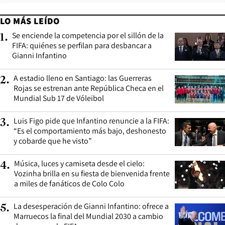
LO MÁS LEÍDO
Se enciende la competencia por el sillón de la
1
.
FIFA: quiénes se perfilan para desbancar a
Gianni Infantino
A estadio lleno en Santiago: las Guerreras
2
.
Rojas se estrenan ante República Checa en el
Mundial Sub 17 de Vóleibol
Luis Figo pide que Infantino renuncie a la FIFA:
3
.
“Es el comportamiento más bajo, deshonesto
y cobarde que he visto”
Música, luces y camiseta desde el cielo:
4
.
Vozinha brilla en su fiesta de bienvenida frente
a miles de fanáticos de Colo Colo
La desesperación de Gianni Infantino: ofrece a
5
.
Marruecos la final del Mundial 2030 a cambio