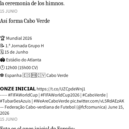
la ceremonia de los himnos.
15 JUNIO
Así forma Cabo Verde
🏆 Mundial 2026
📝 1.ª Jornada Grupo H
🗓️ 15 de Junho
🏟️ Estádio do Atlanta
🕛 12h00 (15h00 CV)
⚽ Espanha 🇪🇸🆚🇨🇻 Cabo Verde
𝗢𝗡𝗭𝗘 𝗜𝗡𝗜𝗖𝗜𝗔𝗟
https://t.co/UZCpdeWnj1
-----
#FIFAWorldCup
|
#FIFAWorldCup2026
|
#CaboVerde
|
#TubarõesAzuis
|
#WeAreCaboVerde
pic.twitter.com/vL5RdAEzAK
— Federação Cabo-verdiana de Futebol (@fcfcomunica)
June 15,
2026
15 JUNIO
Este es el once inicial de España: