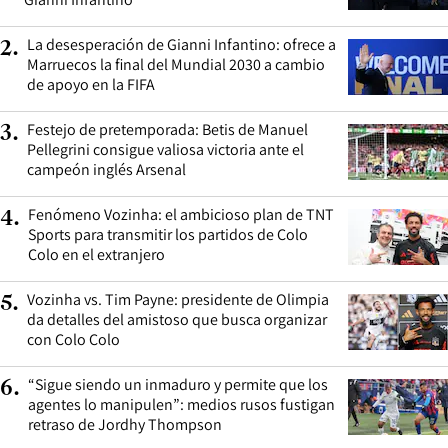
La desesperación de Gianni Infantino: ofrece a
2
.
Marruecos la final del Mundial 2030 a cambio
de apoyo en la FIFA
Festejo de pretemporada: Betis de Manuel
3
.
Pellegrini consigue valiosa victoria ante el
campeón inglés Arsenal
Fenómeno Vozinha: el ambicioso plan de TNT
4
.
Sports para transmitir los partidos de Colo
Colo en el extranjero
Vozinha vs. Tim Payne: presidente de Olimpia
5
.
da detalles del amistoso que busca organizar
con Colo Colo
“Sigue siendo un inmaduro y permite que los
6
.
agentes lo manipulen”: medios rusos fustigan
retraso de Jordhy Thompson