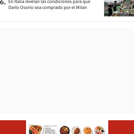
En Italia revelan las condiciones para que
6
.
Darío Osorio sea comprado por el Milan
Opens in ne