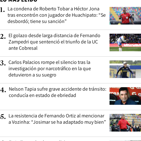
La condena de Roberto Tobar a Héctor Jona
1
.
tras encontrón con jugador de Huachipato: “Se
desbordó; tiene su sanción”
El golazo desde larga distancia de Fernando
2
.
Zampedri que sentenció el triunfo de la UC
ante Cobresal
Carlos Palacios rompe el silencio tras la
3
.
investigación por narcotráfico en la que
detuvieron a su suegro
Nelson Tapia sufre grave accidente de tránsito:
4
.
conducía en estado de ebriedad
La resistencia de Fernando Ortiz al mencionar
5
.
a Vozinha: “Josimar se ha adaptado muy bien”