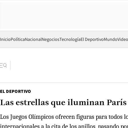
Inicio
Política
Nacional
Negocios
Tecnología
El Deportivo
Mundo
Vide
EL DEPORTIVO
Las estrellas que iluminan París
Los Juegos Olímpicos ofrecen figuras para todos l
internacionales a la cita de los anillos, pasando