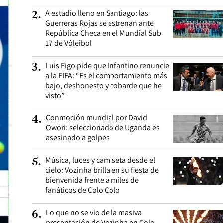
A estadio lleno en Santiago: las
2
.
Guerreras Rojas se estrenan ante
República Checa en el Mundial Sub
17 de Vóleibol
Luis Figo pide que Infantino renuncie
3
.
a la FIFA: “Es el comportamiento más
bajo, deshonesto y cobarde que he
visto”
Conmoción mundial por David
4
.
Owori: seleccionado de Uganda es
asesinado a golpes
Música, luces y camiseta desde el
5
.
cielo: Vozinha brilla en su fiesta de
bienvenida frente a miles de
fanáticos de Colo Colo
Lo que no se vio de la masiva
6
.
presentación de Vozinha en Colo