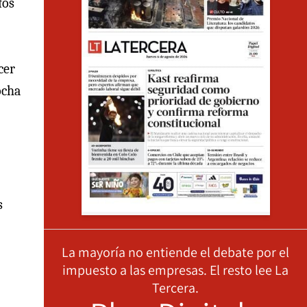
fos
cer
ocha
s
La mayoría no entiende el debate por el
impuesto a las empresas. El resto lee La
Tercera.