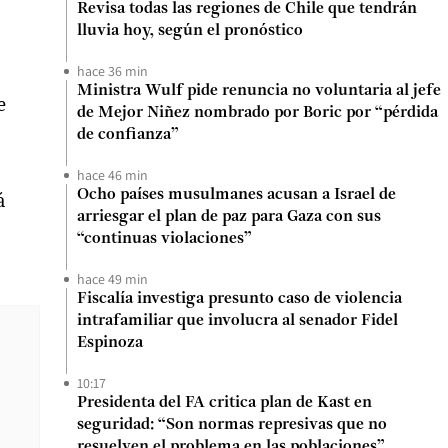
Revisa todas las regiones de Chile que tendrán
lluvia hoy, según el pronóstico
hace 36 min
Ministra Wulf pide renuncia no voluntaria al jefe
e
de Mejor Niñez nombrado por Boric por “pérdida
de confianza”
hace 46 min
Ocho países musulmanes acusan a Israel de
á
arriesgar el plan de paz para Gaza con sus
“continuas violaciones”
hace 49 min
Fiscalía investiga presunto caso de violencia
intrafamiliar que involucra al senador Fidel
Espinoza
10:17
Presidenta del FA critica plan de Kast en
seguridad: “Son normas represivas que no
resuelven el problema en las poblaciones”