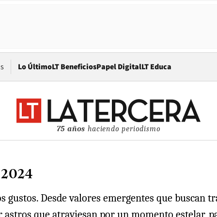
Opens in new window
os
Lo Último
LT Beneficios
Papel Digital
LT Educa
75 años
haciendo periodismo
 2024
os gustos. Desde valores emergentes que buscan tra
 por astros que atraviesan por un momento estelar,