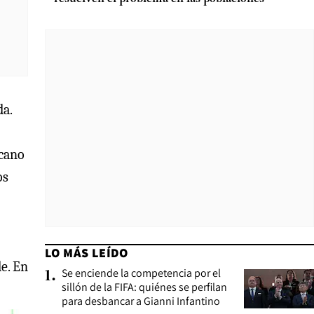
da.
icano
os
LO MÁS LEÍDO
de. En
Se enciende la competencia por el
1
.
sillón de la FIFA: quiénes se perfilan
para desbancar a Gianni Infantino