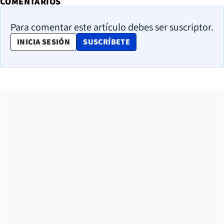
COMENTARIOS
Para comentar este artículo debes ser suscriptor.
OPENS IN NEW WINDOW
INICIA SESIÓN
SUSCRÍBETE