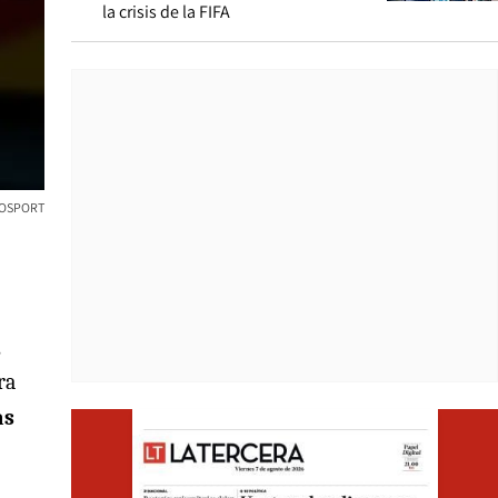
la crisis de la FIFA
TOSPORT
ra
as
Opens i