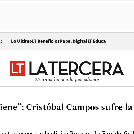
Opens in new window
os
Lo Último
LT Beneficios
Papel Digital
LT Educa
75 años
haciendo periodismo
iene”: Cristóbal Campos sufre la
ste viernes, en la clínica Bupa, en La Florida. Gu