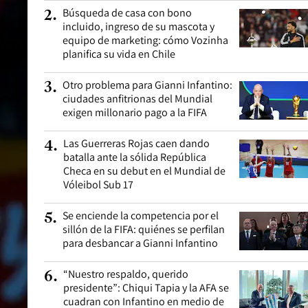
Búsqueda de casa con bono
2
.
incluido, ingreso de su mascota y
equipo de marketing: cómo Vozinha
planifica su vida en Chile
Otro problema para Gianni Infantino:
3
.
ciudades anfitrionas del Mundial
exigen millonario pago a la FIFA
Las Guerreras Rojas caen dando
4
.
batalla ante la sólida República
Checa en su debut en el Mundial de
Vóleibol Sub 17
Se enciende la competencia por el
5
.
sillón de la FIFA: quiénes se perfilan
para desbancar a Gianni Infantino
“Nuestro respaldo, querido
6
.
presidente”: Chiqui Tapia y la AFA se
cuadran con Infantino en medio de