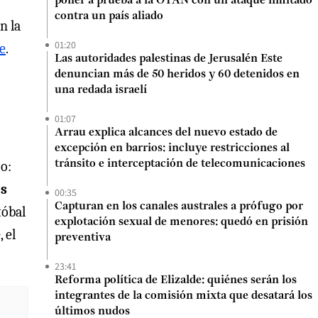
poner a prueba a la OTAN con un ataque limitado
contra un país aliado
n la
01:20
e
.
Las autoridades palestinas de Jerusalén Este
denuncian más de 50 heridos y 60 detenidos en
una redada israelí
01:07
Arrau explica alcances del nuevo estado de
excepción en barrios: incluye restricciones al
zo:
tránsito e interceptación de telecomunicaciones
os
00:35
Capturan en los canales australes a prófugo por
tóbal
explotación sexual de menores: quedó en prisión
 el
preventiva
23:41
Reforma política de Elizalde: quiénes serán los
integrantes de la comisión mixta que desatará los
últimos nudos