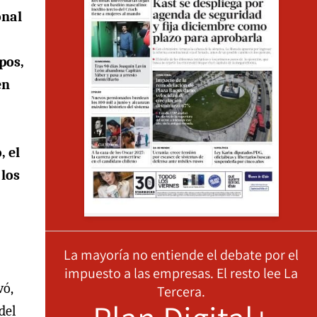
onal
pos,
en
 el
 los
La mayoría no entiende el debate por el
impuesto a las empresas. El resto lee La
vó,
Tercera.
del