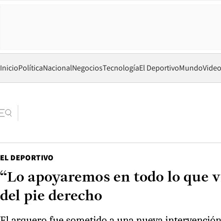
Inicio
Política
Nacional
Negocios
Tecnología
El Deportivo
Mundo
Vide
EL DEPORTIVO
“Lo apoyaremos en todo lo que v
del pie derecho
El arquero fue sometido a una nueva intervención e