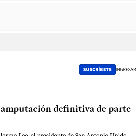
SUSCRÍBETE
INGRESAR
 amputación definitiva de parte
illermo Lee, el presidente de San Antonio Unido,