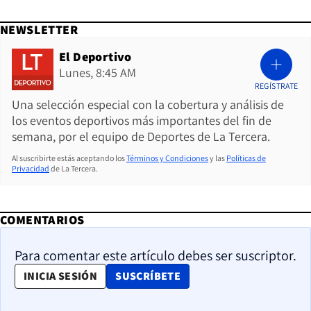
NEWSLETTER
El Deportivo
Lunes, 8:45 AM
REGÍSTRATE
Una selección especial con la cobertura y análisis de
los eventos deportivos más importantes del fin de
semana, por el equipo de Deportes de La Tercera.
Al suscribirte estás aceptando los
Términos y Condiciones
y las
Políticas de
Privacidad
de La Tercera.
COMENTARIOS
Para comentar este artículo debes ser suscriptor.
OPENS IN NEW WINDOW
INICIA SESIÓN
SUSCRÍBETE