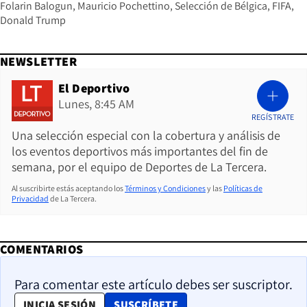
Folarin Balogun
Mauricio Pochettino
Selección de Bélgica
FIFA
Donald Trump
NEWSLETTER
El Deportivo
Lunes, 8:45 AM
REGÍSTRATE
Una selección especial con la cobertura y análisis de
los eventos deportivos más importantes del fin de
semana, por el equipo de Deportes de La Tercera.
Al suscribirte estás aceptando los
Términos y Condiciones
y las
Políticas de
Privacidad
de La Tercera.
COMENTARIOS
Para comentar este artículo debes ser suscriptor.
OPENS IN NEW WINDOW
INICIA SESIÓN
SUSCRÍBETE