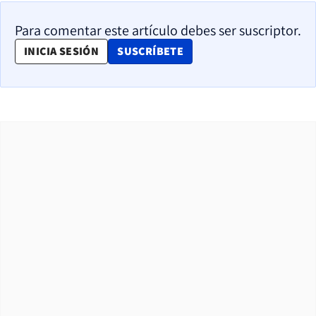
Para comentar este artículo debes ser suscriptor.
OPENS IN NEW WINDOW
INICIA SESIÓN
SUSCRÍBETE