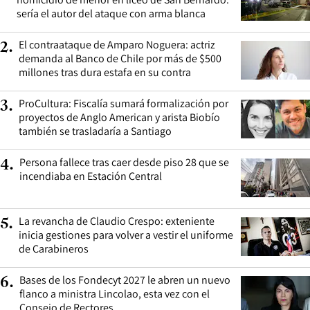
sería el autor del ataque con arma blanca
El contraataque de Amparo Noguera: actriz
2
.
demanda al Banco de Chile por más de $500
millones tras dura estafa en su contra
ProCultura: Fiscalía sumará formalización por
3
.
proyectos de Anglo American y arista Biobío
también se trasladaría a Santiago
Persona fallece tras caer desde piso 28 que se
4
.
incendiaba en Estación Central
La revancha de Claudio Crespo: exteniente
5
.
inicia gestiones para volver a vestir el uniforme
de Carabineros
Bases de los Fondecyt 2027 le abren un nuevo
6
.
flanco a ministra Lincolao, esta vez con el
Consejo de Rectores