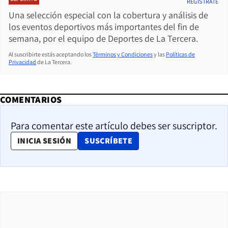
REGÍSTRATE
Una selección especial con la cobertura y análisis de
los eventos deportivos más importantes del fin de
semana, por el equipo de Deportes de La Tercera.
Al suscribirte estás aceptando los
Términos y Condiciones
y las
Políticas de
Privacidad
de La Tercera.
COMENTARIOS
Para comentar este artículo debes ser suscriptor.
OPENS IN NEW WINDOW
INICIA SESIÓN
SUSCRÍBETE