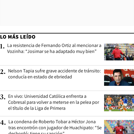
LO MÁS LEÍDO
La resistencia de Fernando Ortiz al mencionar a
1
.
Vozinha: “Josimar se ha adaptado muy bien”
Nelson Tapia sufre grave accidente de tránsito:
2
.
conducía en estado de ebriedad
En vivo: Universidad Católica enfrenta a
3
.
Cobresal para volver a meterse en la pelea por
el título de la Liga de Primera
La condena de Roberto Tobar a Héctor Jona
4
.
tras encontrón con jugador de Huachipato: “Se
desbordó; tiene su sanción”